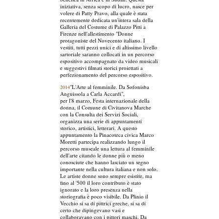
iniziativa, senza scopo di lucro, nasce per
volere di Patty Pravo, alla quale è stata
recentemente dedicata un'intera sala della
Galleria del Costume di Palazzo Pitti a
Firenze nell'allestimento "Donne
protagoniste del Novecento italiano. I
vestiti, tutti pezzi unici e di altissimo livello
sartoriale saranno collocati in un percorso
espositivo accompagnato da video musicali
e suggestivi filmati storici proiettati a
perfezionamento del percorso espositivo.
"L'Arte al femminile. Da Sofonisba
2014
Anguissola a Carla Accardi",
per l'8 marzo, Festa internazionale della
donna, il Comune di Civitanova Marche
con la Consulta dei Servizi Sociali,
organizza una serie di appuntamenti
storico, artistici, letterari. A questo
appuntamento la Pinacoteca civica Marco
Moretti partecipa realizzando lungo il
percorso museale una lettura al femminile
dell'arte citando le donne più o meno
conosciute che hanno lasciato un segno
importante nella cultura italiana e non solo.
Le artiste donne sono sempre esistite, ma
fino al '500 il loro contributo è stato
ignorato e la loro presenza nella
storiografia è poco visibile. Da Plinio il
Vecchio si sa di pittrici greche, si sa di
certo che dipingevano vasi e
collaboravano con i pittori maschi. Da