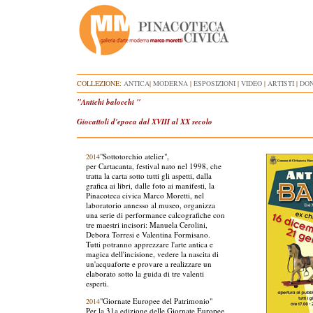
COLLEZIONE:
ANTICA
|
MODERNA
|
ESPOSIZIONI
|
VIDEO
|
ARTISTI
|
DON
"Antichi balocchi "
Giocattoli d'epoca dal XVIII al XX secolo
"Sottotorchio atelier",
2014
per Cartacanta, festival nato nel 1998, che
tratta la carta sotto tutti gli aspetti, dalla
grafica ai libri, dalle foto ai manifesti, la
Pinacoteca civica Marco Moretti, nel
laboratorio annesso al museo, organizza
una serie di performance calcografiche con
tre maestri incisori: Manuela Cerolini,
Debora Torresi e Valentina Formisano.
Tutti potranno apprezzare l'arte antica e
magica dell'incisione, vedere la nascita di
un'acquaforte e provare a realizzare un
elaborato sotto la guida di tre valenti
esperti.
"Giornate Europee del Patrimonio"
2014
Per la 31a edizione delle Giornate Europee