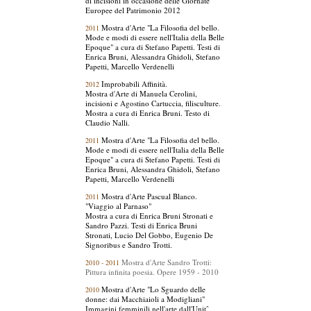
di incisioni in occasione delle Giornate
Europee del Patrimonio 2012
Mostra d'Arte "La Filosofia del bello.
2011
Mode e modi di essere nell'Italia della Belle
Epoque" a cura di Stefano Papetti. Testi di
Enrica Bruni, Alessandra Ghidoli, Stefano
Papetti, Marcello Verdenelli
Improbabili Affinità.
2012
Mostra d'Arte di Manuela Cerolini,
incisioni e Agostino Cartuccia, filisculture.
Mostra a cura di Enrica Bruni. Testo di
Claudio Nalli.
Mostra d'Arte "La Filosofia del bello.
2011
Mode e modi di essere nell'Italia della Belle
Epoque" a cura di Stefano Papetti. Testi di
Enrica Bruni, Alessandra Ghidoli, Stefano
Papetti, Marcello Verdenelli
Mostra d'Arte Pascual Blanco.
2011
"Viaggio al Parnaso"
Mostra a cura di Enrica Bruni Stronati e
Sandro Pazzi. Testi di Enrica Bruni
Stronati, Lucio Del Gobbo, Eugenio De
Signoribus e Sandro Trotti.
Mostra d'Arte Sandro Trotti:
2010 - 2011
Pittura infinita poesia. Opere 1959 - 2010
Mostra d'Arte "Lo Sguardo delle
2010
donne: dai Macchiaioli a Modigliani"
Immagini femminili nell'arte dall'Unitˆ