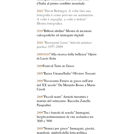
d'Italia al primo conflitto mondiale.
"David Rubinger. A volte fare una
2010
fotografia è come provare un sentimento.
A volte è orgoglio, a volte è dolore"
Mostra fotografica
"Riflessi sibilini" Mostra di incisioni
2010
calcografiche ed immagini digitali
"Risorgente Luna" Attività artistico-
2010
poetica 1997-2009
"Alla ricerca della bellezza" Opere
2009/2010
di Lucio Sotte
Festival Tutto in Gioco
2009
"Razza Umana/Italia" Oliviero Toscani
2009
"Novecento.Futuro in gioco nell'arte
2009
del XX secolo" Da Metardo Rosso a Mario
Ceroli
"Piccoli teatri" Antichi burattini e
2009
teatrini del settecento. Raccolta Zanella
Pasqualini
"Tra i banchi di scuola" Immagini,
2009
luoghi,testimonianze di vita scolastica tra
'800 e '900
"Nemici per gioco" Immagini, giochi,
2009
manifesti, simboli,della lotta politica