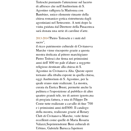
Tedeschi puntando l'attenzione sul lacerto
di affresco che nell'Auditorium di S.
Agostino raffigura la Madonna con
Bambino, unico elemente rimasto della
chiesa romanico-gotica ristrutturata dagli
agostiniani nel Settecento. A tutti dopo la
visita guidata dal Direttore della Pinacoteca
sarà donata una serie di caroline d'arte.
"Pietro Tedeschi e i miti del
2013-2014
sacro",
il ricco patrimonio culturale di Civitanova
Marche viene riscoperto grazie a questa
mostra dedicata al pittore marchigiano
Pietro Tedesci che firma nei primissimi
anni dell' 800 tre pale d'altare a soggetto
religioso destinate alla chiesa di S.
Agostino in Civitanova Alta. Queste opere
tornano alla ribalta esposte in quella chiesa,
oggi Auditorium di S. Agostino, per la
quale erano state realizzate. La mostra,
curata da Enrica Bruni, permette anche la
pulitura e l'esposizione al pubblico di altre
quattro grandi tele, tre di autore ignoto,ma
di pregiata fattura, e una di Filippo De
Conte tutte realizzate a cavallo di fine '700
e i primissimi anni dell'800. Il catalogo
della mostra, realizzato grazie al Rotary
Club di Civitanova Marche, vede firme
eccellenti come quelle di Maria Rosaria
Valazzi,Soprintendente Beni culturali di
Urbino, Gabriele Barucca Ispettore