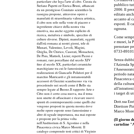
particolare che lega l'arte al cibo. Curata da
pubblico tut
Stefano Papetti ed Enrica Bruni, affiancati
2006. Il prez
da un prestigioso Comitato scientifico la
rassegna propone, attraverso opere e
editato anche
manufatti di straordinaria valenza artistica,
accanto al c
il cibo non solo nella veste di piacere e
esposti. Il 
ingrediente chiave della nostra vita
ognuna.
emotiva, ma anche oggetto esplicito di
ricerca, metafora e simbolo, specchio di
Come sempre 
culture diverse. Dipinti, manufatti, oggetti
e musei, la 
dall'età romana ai nostri giorni, tele di
prenotare pr
Munari, Valentino, Levoli, Magini,
0733-89101
Ghiglia, De Chirico, Casorati, Monachesi,
De Pisis, Mattioli, Licini; reperti Piceni e
Senza dubbio
romani, rare porcellane dal secolo XIV
fino al secolo XX, particolari ceramiche
l'Azienda Sp
marchigiane tra cui le famosissime
l'Assessorat
realizzazioni di Giancarlo Polidori per il
periodo nata
marchio Matricardi e gli intramontabili
Pinacoteca c
accessori di Guzzini scandiscono via via
della cultura
procedendo nei secoli come il Bello sia
all'intratte
sempre legate al Buono.Il rapporto Arte e
i target di u
Cibo non è certo cosa nuova, ma il tema
non smette di affascinare e ricavare nuovi
Dott.ssa Enr
spunti di contemporaneità come quelli che
vengono proposti in questa mostra dove
Direttore P
molte opere esposte sono famosissime e
Marco Moret
altre di uguale importanza, ma mai esposte
e proposte per la prima volta
(Il giorno d
nell'Auditorium di S. Agostino e nella
cartoline "
Pinacoteca civica Marco Moretti. Il
catalogo comprende testi critici di Virginio