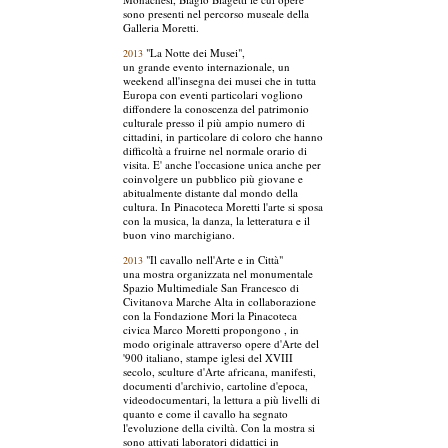
sono presenti nel percorso museale della
Galleria Moretti.
"La Notte dei Musei",
2013
un grande evento internazionale, un
weekend all'insegna dei musei che in tutta
Europa con eventi particolari vogliono
diffondere la conoscenza del patrimonio
culturale presso il più ampio numero di
cittadini, in particolare di coloro che hanno
difficoltà a fruirne nel normale orario di
visita. E' anche l'occasione unica anche per
coinvolgere un pubblico più giovane e
abitualmente distante dal mondo della
cultura. In Pinacoteca Moretti l'arte si sposa
con la musica, la danza, la letteratura e il
buon vino marchigiano.
"Il cavallo nell'Arte e in Città"
2013
una mostra organizzata nel monumentale
Spazio Multimediale San Francesco di
Civitanova Marche Alta in collaborazione
con la Fondazione Mori la Pinacoteca
civica Marco Moretti propongono , in
modo originale attraverso opere d'Arte del
'900 italiano, stampe iglesi del XVIII
secolo, sculture d'Arte africana, manifesti,
documenti d'archivio, cartoline d'epoca,
videodocumentari, la lettura a più livelli di
quanto e come il cavallo ha segnato
l'evoluzione della civiltà. Con la mostra si
sono attivati laboratori didattici in