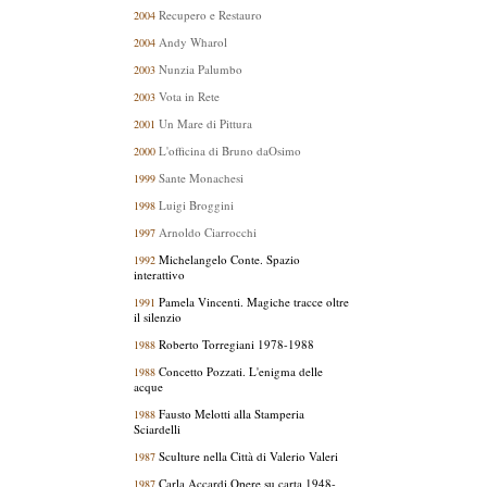
Recupero e Restauro
2004
Andy Wharol
2004
Nunzia Palumbo
2003
Vota in Rete
2003
Un Mare di Pittura
2001
L'officina di Bruno da
Osimo
2000
Sante Monachesi
1999
Luigi Broggini
1998
Arnoldo Ciarrocchi
1997
Michelangelo Conte. Spazio
1992
interattivo
Pamela Vincenti. Magiche tracce oltre
1991
il silenzio
Roberto Torregiani 1978-1988
1988
Concetto Pozzati. L'enigma delle
1988
acque
Fausto Melotti alla Stamperia
1988
Sciardelli
Sculture nella Città di Valerio Valeri
1987
Carla Accardi.Opere su carta 1948-
1987