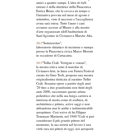
amici a quattro zampe. L'idea di farli
entrare è della direttrice della Pinacoteca
Enrica Bruni, che la covava da tempo e
l'iniziativa provata nel mese di agosto e
settembre, visto il successo e l'accoglienza
avuta sarà estesa. Tutto l'anno i cani
avranno accesso al Museo e alla mostre
d'arte organizzate nlell'Auditorium di
Sant'Agostino in Civitanova Marche Alta.
"Sottotorchio",
2013
laboratorio didattico di incisione e stampa
presso la Pinacoteca civica Marco Moretti
in occasione di Cartacanta.
"Tullio Crali. Vertigini e visioni",
2013
la mostra estiva sotto il marchio di
CivitanovArte, in linea con Futura Festival
curato da Gino Troli, propone una mostra
originalissima dedicata al zaratino Tullio
Crali. Sessanta opere a partire dagli anni
'20 fino a due grandissimi non finiti degli
anni 2000, raccontano questo artista
poliedrico che nella sua lunga carriera si
interessa di moda come di scultura, di
architettura e pittura, scrive saggi e non
abbandona mai le ardite e indimenticabili
aeropitture. Così scrive di lui Filippo
Tommaso Marinetti, nel 1940:"Crali si può
considerare il più grande pittore del
momento, la sua serietà nel lavoro è una
virtù rara nei pittori di oggi, noi aeropoeti