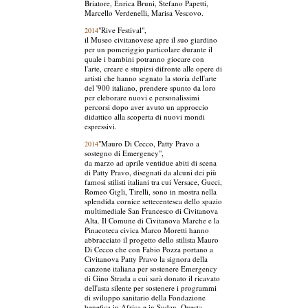
Briatore, Enrica Bruni, Stefano Papetti,
Marcello Verdenelli, Marisa Vescovo.
"Rive Festival",
2014
il Museo civitanovese apre il suo giardino
per un pomeriggio particolare durante il
quale i bambini potranno giocare con
l'arte, creare e stupirsi difronte alle opere di
artisti che hanno segnato la storia dell'arte
del '900 italiano, prendere spunto da loro
per eleborare nuovi e personalissimi
percorsi dopo aver avuto un approccio
didattico alla scoperta di nuovi mondi
espressivi.
"Mauro Di Cecco, Patty Pravo a
2014
sostegno di Emergency",
da marzo ad aprile ventidue abiti di scena
di Patty Pravo, disegnati da alcuni dei più
famosi stilisti italiani tra cui Versace, Gucci,
Romeo Gigli, Tirelli, sono in mostra nella
splendida cornice settecentesca dello spazio
multimediale San Francesco di Civitanova
Alta. Il Comune di Civitanova Marche e la
Pinacoteca civica Marco Moretti hanno
abbracciato il progetto dello stilista Mauro
Di Cecco che con Fabio Pozza portano a
Civitanova Patty Pravo la signora della
canzone italiana per sostenere Emergency
di Gino Strada a cui sarà donato il ricavato
dell'asta silente per sostenere i programmi
di sviluppo sanitario della Fondazione
benefica in Africa e in Sudan. Questa