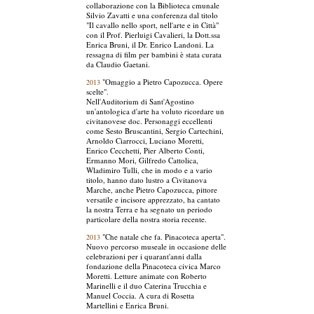
collaborazione con la Biblioteca cmunale
Silvio Zavatti e una conferenza dal titolo
"Il cavallo nello sport, nell'arte e in Città"
con il Prof. Pierluigi Cavalieri, la Dott.ssa
Enrica Bruni, il Dr. Enrico Landoni. La
ressagna di film per bambini è stata curata
da Claudio Gaetani.
"Omaggio a Pietro Capozucca. Opere
2013
scelte".
Nell'Auditorium di Sant'Agostino
un'antologica d'arte ha voluto ricordare un
civitanovese doc. Personaggi eccellenti
come Sesto Bruscantini, Sergio Cartechini,
Arnoldo Ciarrocci, Luciano Moretti,
Enrico Cecchetti, Pier Alberto Conti,
Ermanno Mori, Gilfredo Cattolica,
Wladimiro Tulli, che in modo e a vario
titolo, hanno dato lustro a Civitanova
Marche, anche Pietro Capozucca, pittore
versatile e incisore apprezzato, ha cantato
la nostra Terra e ha segnato un periodo
particolare della nostra storia recente.
"Che natale che fa. Pinacoteca aperta".
2013
Nuovo percorso museale in occasione delle
celebrazioni per i quarant'anni dalla
fondazione della Pinacoteca civica Marco
Moretti. Letture animate con Roberto
Marinelli e il duo Caterina Trucchia e
Manuel Coccia. A cura di Rosetta
Martellini e Enrica Bruni.