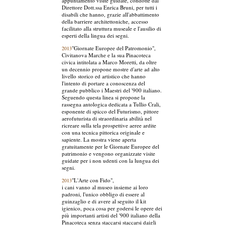
appuntamento visite guidate, condotte dal
Direttore Dott.ssa Enrica Bruni, per tutti i
disabili che hanno, grazie all'abbattimento
della barriere architettoniche, accesso
facilitato alla struttura museale e l'ausilio di
esperti della lingua dei segni.
"Giornate Europee del Patromonio",
2013
Civitanova Marche e la sua Pinacoteca
civica intitolata a Marco Moretti, da oltre
un decennio propone mostre d'arte ad alto
livello storico ed artistico che hanno
l'intento di portare a conoscenza del
grande pubblico i Maestri del '900 italiano.
Seguendo questa linea si propone la
rassegna antologica dedicata a Tullio Crali,
esponente di spicco del Futurismo, pittore
aerofuturista di straordinaria abilità nel
ricreare sulla tela prospettive aeree ardite
con una tecnica pittorica originale e
sapiente. La mostra viene aperta
gratuitamente per le Giornate Europee del
patrimonio e vengono organizzate visite
guidate per i non udenti con la lungua dei
segni.
"L'Arte con Fido",
2013
i cani vanno al museo insieme ai loro
padroni, l'unico obbligo di essere al
guinzaglio e di avere al seguito il kit
igienico, poca cosa per godersi le opere dei
più importanti artisti del '900 italiano della
Pinacoteca senza staccarsi staccarsi daigli