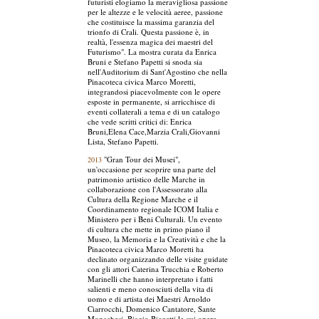
futuristi elogiamo la meravigliosa passione
per le altezze e le velocità aeree, passione
che costituisce la massima garanzia del
trionfo di Crali. Questa passione è, in
realtà, l'essenza magica dei maestri del
Futurismo". La mostra curata da Enrica
Bruni e Stefano Papetti si snoda sia
nell'Auditorium di Sant'Agostino che nella
Pinacoteca civica Marco Moretti,
integrandosi piacevolmente con le opere
esposte in permanente, si arricchisce di
eventi collaterali a tema e di un catalogo
che vede scritti critici di: Enrica
Bruni,Elena Cace,Marzia Crali,Giovanni
Lista, Stefano Papetti.
"Gran Tour dei Musei",
2013
un'occasione per scoprire una parte del
patrimonio artistico delle Marche in
collaborazione con l'Assessorato alla
Cultura della Regione Marche e il
Coordinamento regionale ICOM Italia e
Ministero per i Beni Culturali. Un evento
di cultura che mette in primo piano il
Museo, la Memoria e la Creatività e che la
Pinacoteca civica Marco Moretti ha
declinato organizzando delle visite guidate
con gli attori Caterina Trucchia e Roberto
Marinelli che hanno interpretato i fatti
salienti e meno conosciuti della vita di
uomo e di artista dei Maestri Arnoldo
Ciarrocchi, Domenico Cantatore, Sante
Monachesi, Biagio Biagetti le cui opere