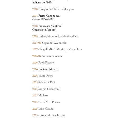
italiana del '900
Giorgio de Chirico e il segno
2008
Pietro Capozucca.
2008
Opere 1964-2000
Francesco Centioni.
2008
Omaggio all'amore
Didart,laboratorio didattico d'arte
2008
Segni del XX secolo
2007/08
Chagall Miro'. Magia, grafia, colore
2007
Antichi balocchi
2006/07
PabloPicasso
2006
Luciano Moretti
2006
Vasco Rossi
2006
Salvador Dalì
2005
Sergio Cartechini
2005
MailArt
2005
CivitaNovaPoesia
2005
Lido Cluana
2005
Giovanni Crescimanni
2005