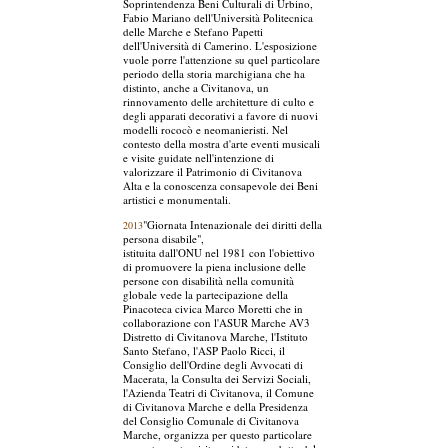
Soprintendenza Beni Culturali di Urbino,
Fabio Mariano dell'Università Politecnica
delle Marche e Stefano Papetti
dell'Università di Camerino. L'esposizione
vuole porre l'attenzione su quel particolare
periodo della storia marchigiana che ha
distinto, anche a Civitanova, un
rinnovamento delle architetture di culto e
degli apparati decorativi a favore di nuovi
modelli rococò e neomanieristi. Nel
contesto della mostra d'arte eventi musicali
e visite guidate nell'intenzione di
valorizzare il Patrimonio di Civitanova
Alta e la conoscenza consapevole dei Beni
artistici e monumentali.
"Giornata Intenazionale dei diritti della
2013
persona disabile",
istituita dall'ONU nel 1981 con l'obiettivo
di promuovere la piena inclusione delle
persone con disabilità nella comunità
globale vede la partecipazione della
Pinacoteca civica Marco Moretti che in
collaborazione con l'ASUR Marche AV3
Distretto di Civitanova Marche, l'Istituto
Santo Stefano, l'ASP Paolo Ricci, il
Consiglio dell'Ordine degli Avvocati di
Macerata, la Consulta dei Servizi Sociali,
l'Azienda Teatri di Civitanova, il Comune
di Civitanova Marche e della Presidenza
del Consiglio Comunale di Civitanova
Marche, organizza per questo particolare