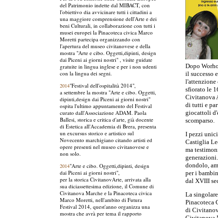
del Patrimonio indette dal MIBACT, con
l'obiettivo dia avvicinare tutti i cittadini a
una maggiore comprensione dell'Arte e dei
beni Culturali, in collaborazione con tutti i
musei europei la Pinacoteca civica Marco
Moretti partecipa organizzando con
l'apertura del museo civitanovese e della
mostra "Arte e cibo. Oggetti,dipinti, design
dai Piceni ai giorni nostri" , visite guidate
Dopo Worhol,
gratuite in lingua inglese e per i non udenti
con la lingua dei segni.
il successo e
l'attenzione
"Festival dell'ospitalità 2014",
2014
sfiorato le 
a settembre la mostra "Arte e cibo. Oggetti,
Civitanova A
dipinti,design dai Piceni ai giorni nostri"
di tutti e pa
ospita l'ultimo appuntamento del Festival
curato dall'Associazione ADAM. Paola
giocattoli d'
Ballesi, storica e critica d'arte, già docente
scomparso.
di Estetica all'Accademia di Brera, presenta
un excursus storico e artistico sul
I pezzi unic
Novecento marchigiano citando artisti ed
Castiglia Le
opere presenti nel museo civitanovese e
ma testimonia
non solo.
generazioni.
dondolo, amb
"Arte e cibo. Oggetti,dipinti, design
2014
dai Piceni ai giorni nostri",
per i bambin
per la storica CivitanovArte, arrivata alla
dal XVIII se
sua diciassettesima edizione, il Comune di
Civitanova Marche e la Pinacoteca civica
La singolare
Marco Moretti, nell'ambito di Futura
Pinacoteca C
Festival 2014, quest'anno organizza una
di Civitanov
mostra che avrà per tema il rapporto
Civitanova M