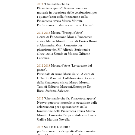
"Che natale che fa.
2013
Pinacoteca aperta". Nuovo percorso
museale in occasione delle celebrazioni per
i quarant'anni dalla fondazione della
Pinacoteca civica Marco Moretti.
Performance di danza con Fabio Ciccalè.
Mostra "Presepi d'Arte"
2012-2013
a cura di Fondazione Mori e Pinacoteca
civica Marco Moretti. Testi di Enrica Bruni
e Alessandra Mori. Concerto per
pianoforte del M° Alfredo Sorichetti e
allievi della Scuola di Musica Gilfredo
Cattolica.
Mostra d'Arte "Le carezze del
2012-2013
padre".
Personale di Anna Maria Salvi. A cura di
Gilberto Marconi. Collaborazione tecnica
della Pinacoteca civica Marco Moretti.
Testi di Gilberto Marconi,Giuseppe De
Rosa, Stefania Salvucci.
"Che natale che fa. Pinacoteca aperta"
2012
Nuovo percorso museale in occasione delle
celebrazioni per i quarant'anni dalla
fondazione della Pinacoteca civica Marco
Moretti. Concerto d'arpa e viola con Lucia
Galli e Martina Novella.
SOTTOTORCHIO
2012
performance di calcografia d'arte e mostra