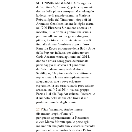
SOFONISBA ANGUISSOLA "la signora
della pittura" (Cremona), prima esponente
donna della pittura europea, Michelangelo
la descrive di grande talento, a Marietta
Robusti figlia del Tintoretto,, dopo di lei
Artemisia Gentilischi anche lei figlia d'arte,
nel '700 Elisabetta Siriani considerata un
maestro, fu la prima a gestire una scuola
per fanciulle in cui insegnava disegno,
pittura, incisione e così via via nei secoli
fino alle donne futuriste e dopo di loro
Ketty La Rocca esponente della Body Art e
della Pop Art italiana, per chiudere con
Carla Accardi morta agli inizi del 2014,
donna e artista coraggiosa determinata
personaggio di spicco nel panorama
dell'arte italiana, moglie di Antonio
Sanfilippo, è la pioniera dell'astrattismo e
seppe mutare la sua arte sapientemente
adeguandosi alle nuove esigenze
espressive, la sua straordinaria produzione
artistica, dal '47 al 2014, va dal gruppo
Forma 1 al alla Pop Art italiana, l'Accardi è
il simbolo della donna che trova il suo
posto nel mondo degli uomini.
"San Valentino. Anche i musei
2014
diventano luoghi d'amore",
per questo appuntamento la Pinacoteca
civica Marco Moretti apre le porte agli
innamorati che potranno visitare la raccolta
permanente e la mostra dedicata a Pietro