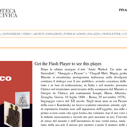
PINA
A
|
ESPOSIZIONI
|
VIDEO
|
ARTISTI
|
DONAZIONI
|
PUBBLICAZIONI
|
PALAZZO
|
NEWSLETTER
|
CO
Get the Flash Player
to see this player.
Dopo le ultime rassegne d’arte “Andy Warhol. Un mito ame
Surrealisti”, "Omaggio a Picasso" e " Chagall Mirò. Magia, grafia,
Marche si riconferma protagonista indiscussa nella divulgazi
continua il dialogo con il suo pubblico, avendo coscienza delle 
fatte e in fase di realizzazione, in Italia e nel mondo, prese
Chirico nel trentesimo anniversario della scomparsa del Maestro
Giorgio de Chirico, più esattamente Joseph, Maria, Albertus,
Tessaglia, Grecia, 10 luglio 1888 – Roma, 20 novembre 1978),
linguaggio visivo del XX secolo. Negli stessi anni in cui Picasso 
della cose e Kandinsky ne faceva scaturire emozioni astratte, egl
di esprimersi fondato non sull’apparenza dell’oggetto, ma sulle su
primo si rese conto che ogni forma che vediamo trae il suo vero v
le infinite associazioni e ricordi che può suscitare in noi. Conv
di senso del mondo e dell’inesistenza di una verità unica, tanto 
fatto della sua arte il mezzo per mettere a nudo il mistero dell