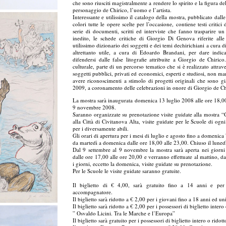
che sono riusciti magistralmente a rendere lo spirito e la figura del
personaggio de Chirico, l’uomo e l’artista.
Interessante e utilissimo il catalogo della mostra, pubblicato dal
colori tutte le opere scelte per l’occasione, contiene testi critici
serie di documenti, scritti ed interviste che fanno trasparire u
inedito, le schede critiche di Giorgio Di Genova riferite al
utilissimo dizionario dei soggetti e dei temi dechirichiani a cura
altrettanto utile, a cura di Edoardo Brandani, per dare indica
difendersi dalle false litografie attribuite a Giorgio de Chiri
culturale, parte di un percorso tematico che si è realizzato attrav
soggetti pubblici, privati ed economici, esperti e studiosi, non m
avere riconoscimenti a stimolo di progetti originali che sono gi
2009, a coronamento delle celebrazioni in onore di Giorgio de Chi
La mostra sarà inaugurata domenica 13 luglio 2008 alle ore 18,00
9 novembre 2008.
Saranno organizzate su prenotazione visite guidate alla mostra “
alla Città di Civitanova Alta, visite guidate per le Scuole di ogn
per i diversamente abili.
Gli orari di apertura per i mesi di luglio e agosto fino a domenica
da martedì a domenica dalle ore 18,00 alle 23,00. Chiuso il lunedì
Dal 9 settembre al 9 novembre la mostra sarà aperta nei giorni
dalle ore 17,00 alle ore 20,00 e verranno effettuate al mattino, dal
i giorni, eccetto la domenica, visite guidate su prenotazione.
Per le Scuole le visite guidate saranno gratuite.
Il biglietto di € 4,00, sarà gratuito fino a 14 anni e per
accompagnatore.
Il biglietto sarà ridotto a € 2,00 per i giovani fino a 18 anni ed uni
Il biglietto sarà ridotto a € 2,00 per i possessori di biglietto intero
” Osvaldo Licini. Tra le Marche e l’Europa”
Il biglietto sarà gratuito per i possessori di biglietto intero o rid