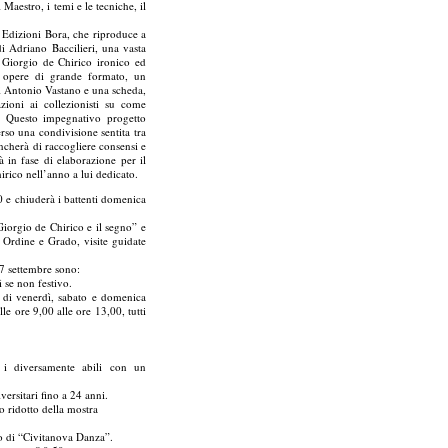
 Maestro, i temi e le tecniche, il
le Edizioni Bora, che riproduce a
 di Adriano Baccilieri, una vasta
n Giorgio de Chirico ironico ed
le opere di grande formato, un
 di Antonio Vastano e una scheda,
zioni ai collezionisti su come
co. Questo impegnativo progetto
erso una condivisione sentita tra
ancherà di raccogliere consensi e
à in fase di elaborazione per il
rico nell’anno a lui dedicato.
 e chiuderà i battenti domenica
Giorgio de Chirico e il segno” e
i Ordine e Grado, visite guidate
 7 settembre sono:
 se non festivo.
 di venerdì, sabato e domenica
le ore 9,00 alle ore 13,00, tutti
 i diversamente abili con un
versitari fino a 24 anni.
 o ridotto della mostra
otto di “Civitanova Danza”.