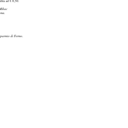
dita ad € 0,50.
 Mibac
oma.
sparmio di Fermo.