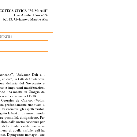
COTECA CIVICA "M. Moretti"
C.so Annibal Caro n°24
62013, Civitanova Marche Alta
NTATTI |
ricano”, “Salvador Dalì e i
 colore", la Città di Civitanova
one dell'arte del Novecento e
tante importanti manifestazioni
ntando una mostra su Giorgio de
 avvenuta a Roma nel 1978.
 Georgius de Chirico, (Volos,
 ha profondamente rinnovato il
trasformava gli aspetti visibili
i gettò le basi di un nuovo modo
e possibilità di significato. Per
alore dalla nostra coscienza per
into della fondamentale mancanza
meno di quella visibile, egli ha
e cose. Dipingendo immagini che