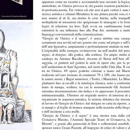
appaiono come un ricordo e accostandole non secondo la logica, 
simboliche, de Chirico provoca in chi guarda reazioni psichiche 
di profonda poesia. Far vedere ciò che non si può vedere è stato f
ricerca artistica e chiamò Metafisica la sua pittura perché essa ci
non stanno al di là, ma dentro le cose fisiche, nella tranquill
molteplicità di sensazioni che sprigionano le immagini e le form
logici di relazione tra loro. Egli avvia un cambiamento fond
estenderà la sua influenza fino alla Pop Art, mettendo a nudo l’
linguaggi convenzionali della comunicazione.
"Giorgio de Chirico e il segno", è senza dubbio una rasseg
certamente una novità nel suo genere che conta sul pregio e sull’or
dell’arte figurativa, ampiamente e profondamente studiato in tutti 
L’originalità della rassegna civitanovese sta nell’analisi del pe
segno, al disegno, alla grafica, alla scultura. Un ampio studio 
catalogo da Adriano Baccilieri, docente di Storia dell’Arte a
saggista, ci guiderà nel godere la serie di opere che, per la pr
nell’auditorium di Sant’Agostino, nel cuore della Città Alta. Il cor
da de Chirico, 69 opere grafiche colorate a mano dal Maest
realizzate nel raro formato di centimetri 70 x 100, che hanno per
le nature morte, i Bagni misteriosi, i Trofei, i Manichini, Le Mus
gladiatori fino ai cavalli e la mitologia classica, sono a confronto
lastre di stampa, sculture, tra cui la monumentale Gli Archeo
rarissima documentazione che indica e fa apprezzare il procedere
tridimensionalità.. Ulteriore ed originale motivo di interesse d
organizzate in sequenza tematica, la sezione didattica che docum
di lavoro di Giorgio de Chirico: dal disegno su carta da riporto, al
si stampi e al foglio di tiratura stampato nelle tecniche della litogr
e dell’incisione a cera molle.
“Giorgio de Chirico e il segno” è una mostra nata dalla co
Civitanova Marche, l’Azienda Speciale Teatri di Civitanova, 
Moretti”, e grazie alla generosità di Enti e collezionisti sensibil
sponsor unico Cesare Paciotti, all’impegno di critici di valore e al