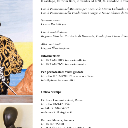
Il catalogo, Edizioni Bora, in vendita ad € 20,00. Cartoline in ven
Con il Patrocinio del Ministero per i Beni e le Attività Culturali –
Con il Patrocinio della Fondazione Giorgio e Isa de Chirico di R
Sponsor unico:
Cesare Paciotti spa
Con il contributo di:
Regione Marche, Provincia di Macerata, Fondazione Cassa di Ri
Altri contributi:
Guzzini Illuminazione.
Informazioni:
tel. 0733-891019 in orario ufficio
tel. 0733-892650 in orario mostra.
Per prenotazioni visite guidate:
tel. e fax 0733-891019 in orario ufficio.
info@pinacotecamoretti.it
Ufficio Stampa:
De Luca Comunicazioni, Roma
tel. e fax 06/44237540
mobile 333/8264292
m.deluca33@virgilio.it
Barbara Mancia, Ancona
tel. 071/2075880
fax 071/54813 – HYPERLINK "mailto: