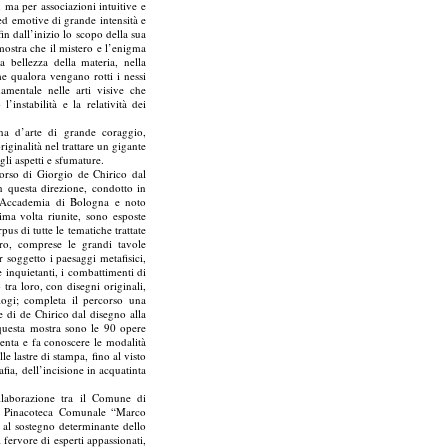
ma per associazioni intuitive e
ed emotive di grande intensità e
in dall’inizio lo scopo della sua
 mostra che il mistero e l’enigma
a bellezza della materia, nella
e qualora vengano rotti i nessi
amentale nelle arti visive che
instabilità e la relatività dei
na d’arte di grande coraggio,
iginalità nel trattare un gigante
gli aspetti e sfumature.
rcorso di Giorgio de Chirico dal
in questa direzione, condotto in
ll’Accademia di Bologna e noto
ima volta riunite, sono esposte
pus di tutte le tematiche trattate
ro, comprese le grandi tavole
 soggetto i paesaggi metafisici,
e inquietanti, i combattimenti di
 tra loro, con disegni originali,
logi; completa il percorso una
 di de Chirico dal disegno alla
i questa mostra sono le 90 opere
enta e fa conoscere le modalità
le lastre di stampa, fino al visto
afia, dell’incisione in acquatinta
llaborazione tra il Comune di
la Pinacoteca Comunale “Marco
i, al sostegno determinante dello
 fervore di esperti appassionati,